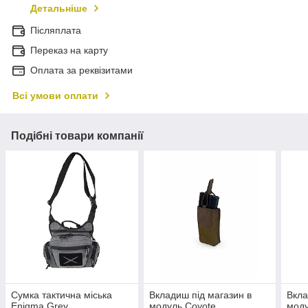
Детальніше
Післяплата
Переказ на карту
Оплата за реквізитами
Всі умови оплати
Подібні товари компанії
Сумка тактична міська
Вкладиш під магазин в
Вкла
Enigma Grey
модуль Coyote
мод