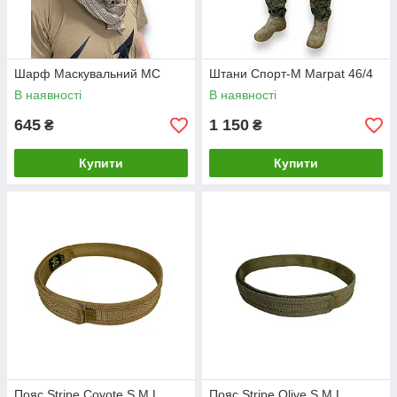
Шарф Маскувальний МС
Штани Спорт-М Marpat 46/4
В наявності
В наявності
645
1 150
₴
₴
Купити
Купити
Пояс Stripe Coyote S М L
Пояс Stripe Olive S M L