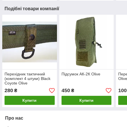
Подібні товари компанії
Перехідник тактичний
Підсумок АК-2К Olive
Пере
(комплект 4 штуки) Black
Oliv
Coyote Olive
280
450
100
₴
₴
Купити
Купити
Про нас