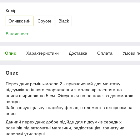
Колір
Оливковий
Coyote
Black
В наявності
Опис
Характеристики
Доставка
Оплата
Умови п
Опис
Перехідник ремінь-молле 2 - призначений для монтажу
підсумків та іншого спорядження з молле-кріпленням на
пояси шириною до 5 см. Фіксується на на поясі за допомогою
велкро.
Забезпечує щільну і надійну фіксацію елементів екіпіровки на
поясі.
Данний перехідник добре підійде для підсумків середніх
розмірів під автоматні магазини, радіостанцію, гранату чи
невеликі утилітарні.