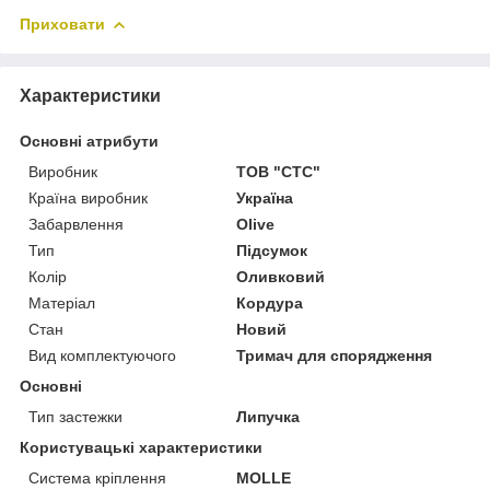
Приховати
Характеристики
Основні атрибути
Виробник
ТОВ "СТС"
Країна виробник
Україна
Забарвлення
Olive
Тип
Підсумок
Колір
Оливковий
Матеріал
Кордура
Стан
Новий
Вид комплектуючого
Тримач для спорядження
Основні
Тип застежки
Липучка
Користувацькі характеристики
Система кріплення
MOLLE