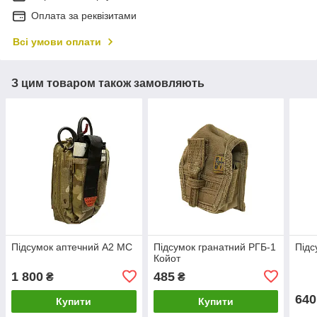
Оплата за реквізитами
Всі умови оплати
З цим товаром також замовляють
Підсумок аптечний А2 MC
Підсумок гранатний РГБ-1
Підс
Койот
1 800
485
₴
₴
640
Купити
Купити