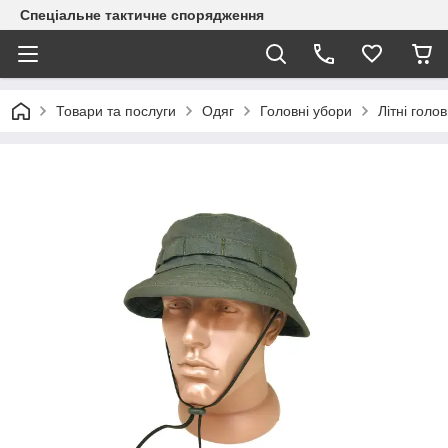
Спеціальне тактичне спорядження
Товари та послуги
Одяг
Головні убори
Літні голо