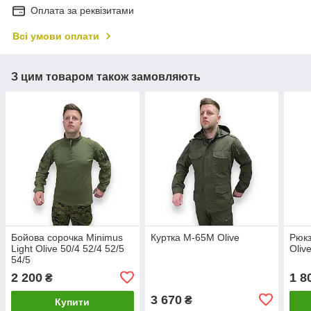
Оплата за реквізитами
Всі умови оплати
З цим товаром також замовляють
Бойова сорочка Minimus
Куртка М-65М Olive
Рюкз
Light Olive 50/4 52/4 52/5
Oliv
54/5
2 200
1 8
₴
3 670
₴
Купити