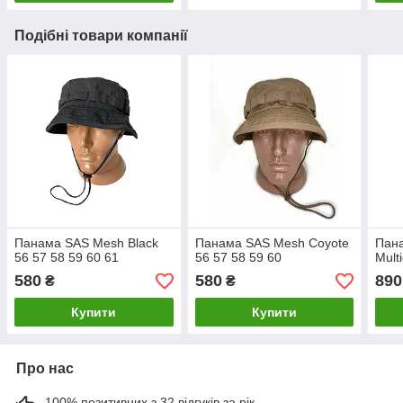
Подібні товари компанії
Панама SAS Mesh Black
Панама SAS Mesh Coyote
Пан
56 57 58 59 60 61
56 57 58 59 60
Mult
580
580
890
₴
₴
Купити
Купити
Про нас
100% позитивних з 32 відгуків за рік