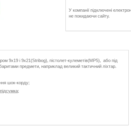
У компанії підключені електро
не покидаючи сайту.
ром 9х19 і 9х21(Stribog), пістолет-кулеметів(МР5), або під
габаритами предмети, наприклад великий тактичний ліхтар.
ння шок-корду;
підсумка
;