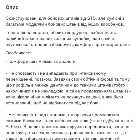
Опис
Сконструйовані для бойових штанів від STS, але сумісні з
багатьма моделями бойових штанів від інших виробників.
Товста пінна вставка, обшита кордурою , забезпечить
надійний захист ваших колінних суглобів, шар сітки з
внутрішньої сторони забезпечить комфорт при використанні.
Особливості:
- Комфортніші і м'якіші за аналоги;
- Не сповзають і не випадають при інтенсивному
переміщенні, повзком. Завдяки своїй обтічній формі та тому,
що профіль є майже ідентичним до тканини штанів (тобто
наколінники є не накладкою, а саме продовженням штанів) -
вони ніколи ні на міліметр не покинуть кишені, в яку були
встановлені, щоб не відбувалося під час бою.
- Не нависають над штанами, створюючи проміжок між
самими брюками і пластиковою чашкою (як це відбувається із
AirFlex). В наших наколінниках зручно переповзати, вони не
перекручуються чіпляючись за рослинність, камінці і т.п., а
також не забиваються цими самими: травою, землею й