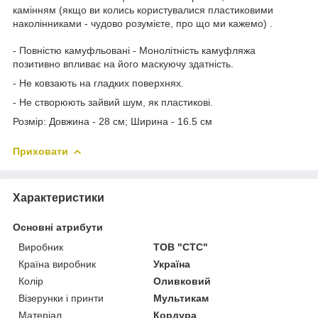
камінням (якщо ви колись користувалися пластиковими
наколінниками - чудово розумієте, про що ми кажемо) .
- Повністю камуфльовані - Монолітність камуфляжа
позитивно впливає на його маскуючу здатність.
- Не ковзають на гладких поверхнях.
- Не створюють зайвий шум, як пластикові.
Розмір: Довжина - 28 см; Ширина - 16.5 см
Приховати
Характеристики
Основні атрибути
Виробник
ТОВ "СТС"
Країна виробник
Україна
Колір
Оливковий
Візерунки і принти
Мультикам
Матеріал
Кордура