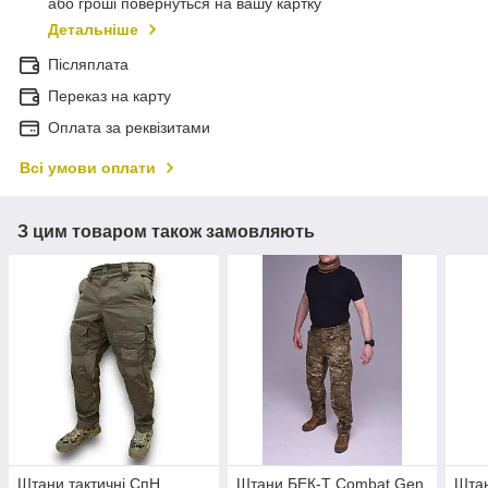
або гроші повернуться на вашу картку
Детальніше
Післяплата
Переказ на карту
Оплата за реквізитами
Всі умови оплати
З цим товаром також замовляють
Штани тактичні СпН
Штани БЕК-Т Combat Gen
Шта