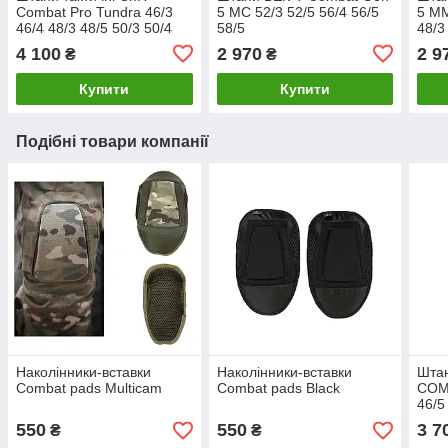
Combat Pro Tundra 46/3
5 МС 52/3 52/5 56/4 56/5
5 ММ
46/4 48/3 48/5 50/3 50/4
58/5
48/3
52/4 56/5
52/5
4 100
2 970
2 9
₴
₴
Купити
Купити
Подібні товари компанії
Наколінники-вставки
Наколінники-вставки
Штан
Combat pads Multicam
Combat pads Black
COMB
46/5
50/4
550
550
3 7
₴
₴
54/5