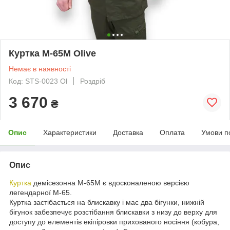
Куртка М-65М Olive
Немає в наявності
Код: STS-0023 Ol
Роздріб
3 670
₴
Опис
Характеристики
Доставка
Оплата
Умови п
Опис
Куртка
демісезонна М-65М є вдосконаленою версією
легендарної М-65.
Куртка застібається на блискавку і має два бігунки, нижній
бігунок забезпечує розстібання блискавки з низу до верху для
доступу до елементів екіпіровки прихованого носіння (кобура,