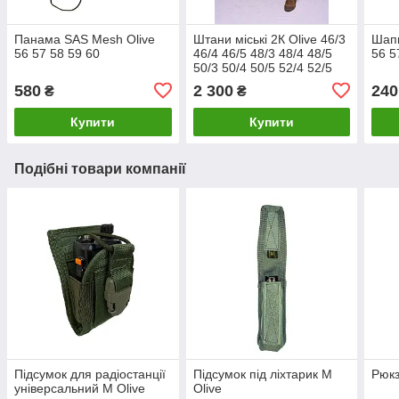
Панама SAS Mesh Olive
Штани міські 2К Olive 46/3
Шапк
56 57 58 59 60
46/4 46/5 48/3 48/4 48/5
56 5
50/3 50/4 50/5 52/4 52/5
54/4 54/5 56/5 56/6
580
2 300
240
₴
₴
Купити
Купити
Подібні товари компанії
Підсумок для радіостанції
Підсумок під ліхтарик М
Рюкз
універсальний М Olive
Olive