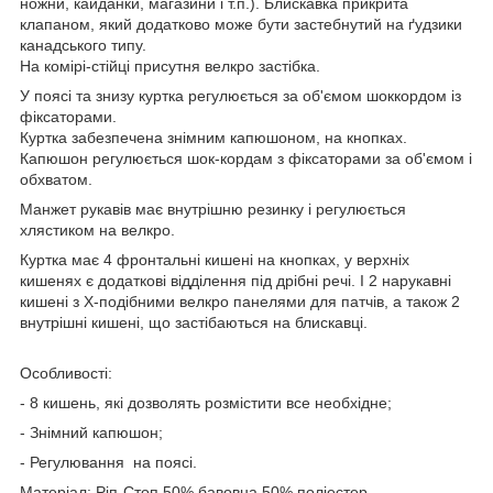
ножни, кайданки, магазини і т.п.). Блискавка прикрита
клапаном, який додатково може бути застебнутий на ґудзики
канадського типу.
На комірі-стійці присутня велкро застібка.
У поясі та знизу куртка регулюється за об'ємом шоккордом із
фіксаторами.
Куртка забезпечена знімним капюшоном, на кнопках.
Капюшон регулюється шок-кордам з фіксаторами за об'ємом і
обхватом.
Манжет рукавів має внутрішню резинку і регулюється
хлястиком на велкро.
Куртка має 4 фронтальні кишені на кнопках, у верхніх
кишенях є додаткові відділення під дрібні речі. І 2 нарукавні
кишені з Х-подібними велкро панелями для патчів, а також 2
внутрішні кишені, що застібаються на блискавці.
Особливості:
- 8 кишень, які дозволять розмістити все необхідне;
- Знімний капюшон;
- Регулювання на поясі.
Матеріал: Ріп-Стоп 50% бавовна 50% поліестер