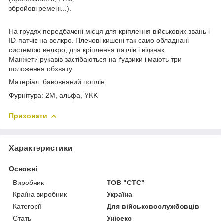
збройові ремені...).
На грудях передбачені місця для кріплення військових звань і
ID-патчів на велкро. Плечові кишені так само обладнані
системою велкро, для кріплення патчів і відзнак.
Манжети рукавів застібаються на ґудзики і мають три
положення обхвату.
Матеріал: бавовняний поплін.
Фурнітура: 2М, альфа, YKK
Приховати
Характеристики
Основні
Виробник
ТОВ "СТС"
Країна виробник
Україна
Категорії
Для військовослужбовців
Стать
Унісекс