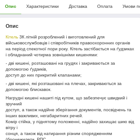
Опис
Характеристики
Доставка
Оплата
Умови п
Опис
Кітель
3К літній розроблений і виготовлений для
військовослужбовців і співробітників правоохоронних органів
на період спекотної пори року. Кітель застібається на ґудзиках
і обладнаний чотирма зовнішніми кишенями:
- дві кишені, розташовані на грудях і закриваються за
допомогою ґудзиків,
доступ до них прикритий клапанами;
- дві кишені, які розташовані на плечах, закриваються за
допомогою блискавок.
Нагрудні кишені нашиті під кутом, що забезпечує швидкий і
зручний
доступ, а також надійне зберігання документів, посвідчень та
інших важливих, негабаритних речей.
Комір стійка, у піднятому положенні, надійно захищає шию від
вітру і
сонця, а також від натирання різним спорядженням
(бронежилети, РПС,