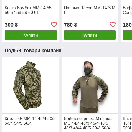
Кепка Комбат ММ-14 55
Панама Recon MM-14 S M
Баф
56 57 58 59 60 61
L
Coo
300
780
180
₴
₴
Купити
Купити
Подібні товари компанії
Кітель 4К ММ-14 48/4 50/3
Бойова сорочка Minimus
Штан
54/4 54/5 56/4
MC 44/4 46/3 46/4 46/5
46/4
48/3 48/4 48/5 50/3 50/4
50/4