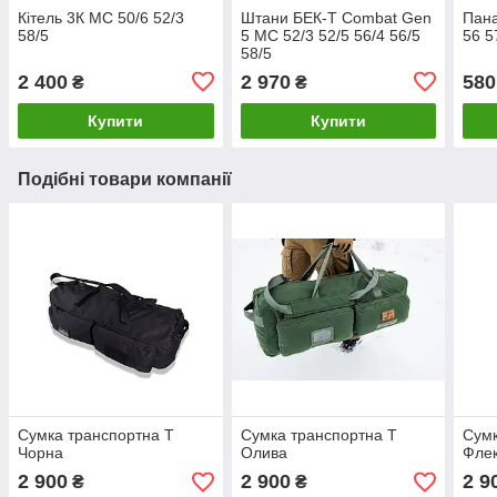
Кітель 3К MC 50/6 52/3
Штани БЕК-Т Combat Gen
Пан
58/5
5 МС 52/3 52/5 56/4 56/5
56 5
58/5
2 400
2 970
580
₴
₴
Купити
Купити
Подібні товари компанії
Сумка транспортна Т
Сумка транспортна Т
Сумк
Чорна
Олива
Фле
2 900
2 900
2 9
₴
₴