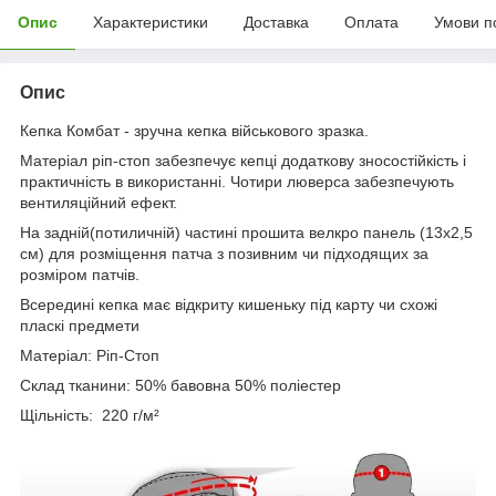
Опис
Характеристики
Доставка
Оплата
Умови п
Опис
Кепка Комбат - зручна кепка військового зразка.
Матеріал ріп-стоп забезпечує кепці додаткову зносостійкість і
практичність в використанні. Чотири люверса забезпечують
вентиляційний ефект.
На задній(потиличній) частині прошита велкро панель (13х2,5
см) для розміщення патча з позивним чи підходящих за
розміром патчів.
Всередині кепка має відкриту кишеньку під карту чи схожі
пласкі предмети
Матеріал: Ріп-Стоп
Склад тканини: 50% бавовна 50% поліестер
Щільність: 220 г/м²