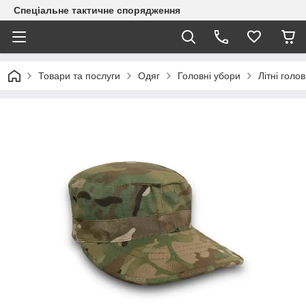
Спеціальне тактичне спорядження
Товари та послуги
Одяг
Головні убори
Літні голо