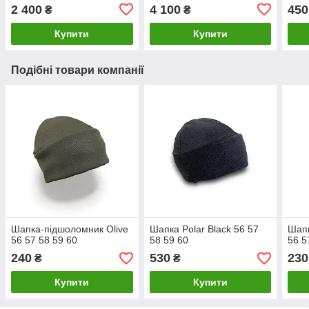
52/3 52/4 524 54/5 /5
2 400
4 100
450
₴
₴
54/54/6 56/4
Купити
Купити
Подібні товари компанії
Шапка-підшоломник Olive
Шапка Polar Black 56 57
Шапк
56 57 58 59 60
58 59 60
56 5
240
530
230
₴
₴
Купити
Купити