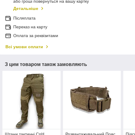
або гроші повернуться на вашу картку
Детальніше
Післяплата
Переказ на карту
Оплата за реквізитами
Всі умови оплати
З цим товаром також замовляють
Штани тактичні СпН
Розвантажувальний Пояс
Підс