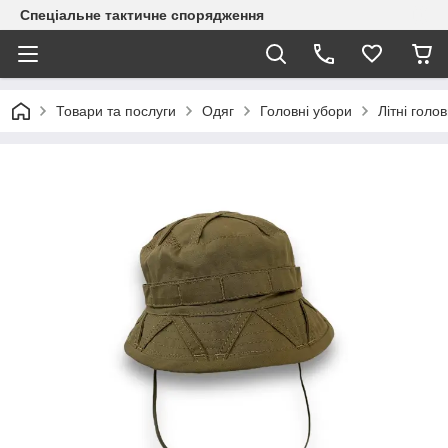
Спеціальне тактичне спорядження
Товари та послуги
Одяг
Головні убори
Літні голо