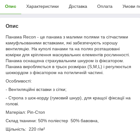
Опис
Характеристики
Доставка
Оплата
Умови п
Опис
Панама Recon - це панама з малими полями та сітчастими
камуфльованими вставками, які забезпечують хорошу
вентиляцію. На куполі панами та на полях розташовані
комірки для кріплення маскувальних елементів рослинності.
Панама оснащена страхувальним шнуром із фіксатором.
Панама виробляється в трьох розмірах (S,M,L) і регулюється
шоккордом з фіксатором на потиличній частині.
Особливості:
- Вентиляційні вставки з сітки;
- Стропа з шок-корду (гумовий шнур), для кращої фіксації на
голові.
Матеріал: Ріп-Стоп
Склад тканини: 50% поліестер 50% бавовна,
Щільність: 220 г/м²