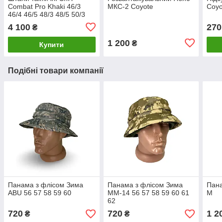
Combat Pro Khaki 46/3
МКС-2 Coyote
Coyo
46/4 46/5 48/3 48/5 50/3
52/4 52/5 54/5 56/4 56/5
4 100
270
₴
1 200
₴
Купити
Подібні товари компанії
Панама з флісом Зима
Панама з флісом Зима
Пана
ABU 56 57 58 59 60
ММ-14 56 57 58 59 60 61
M
62
720
720
1 2
₴
₴