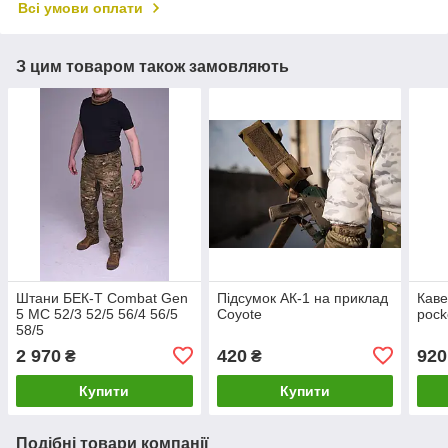
Всі умови оплати
З цим товаром також замовляють
Штани БЕК-Т Combat Gen
Підсумок АК-1 на приклад
Каве
5 МС 52/3 52/5 56/4 56/5
Coyote
pock
58/5
2 970
420
920
₴
₴
Купити
Купити
Подібні товари компанії