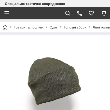
Спеціальне тактичне спорядження
Товари та послуги
Одяг
Головні убори
Літні голо