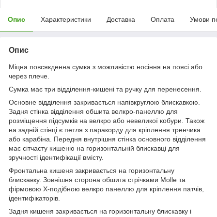
Опис
Характеристики
Доставка
Оплата
Умови п
Опис
Міцна повсякденна сумка з можливістю носіння на поясі або
через плече.
Сумка має три відділення-кишені та ручку для перенесення.
Основне відділення закривається напівкруглою блискавкою.
Задня стінка відділення обшита велкро-панеллю для
розміщення підсумків на велкро або невеликої кобури. Також
на задній стінці є петля з паракорду для кріплення тренчика
або карабіна. Передня внутрішня стінка основного відділення
має сітчасту кишеню на горизонтальній блискавці для
зручності ідентифікації вмісту.
Фронтальна кишеня закривається на горизонтальну
блискавку. Зовнішня сторона обшита стрічками Molle та
фірмовою X-подібною велкро панеллю для кріплення патчів,
ідентифікаторів.
Задня кишеня закривається на горизонтальну блискавку і