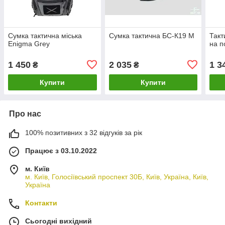
Сумка тактична міська
Сумка тактична БС-К19 M
Такт
Enigma Grey
на п
1 450
2 035
1 3
₴
₴
Купити
Купити
Про нас
100% позитивних з 32 відгуків за рік
Працює з 03.10.2022
м. Київ
м. Київ, Голосіївський проспект 30Б, Київ, Україна, Київ,
Україна
Контакти
Сьогодні вихідний