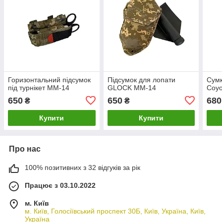
Горизонтальний підсумок
Підсумок для лопати
Сум
під турнікет ММ-14
GLOCK ММ-14
Coyo
650
650
680
₴
₴
Купити
Купити
Про нас
100% позитивних з 32 відгуків за рік
Працює з 03.10.2022
м. Київ
м. Київ, Голосіївський проспект 30Б, Київ, Україна, Київ,
Україна