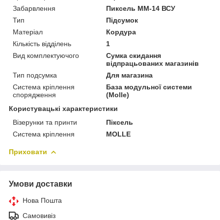
Забарвлення
Пиксель ММ-14 ВСУ
Тип
Підсумок
Матеріал
Кордура
Кількість відділень
1
Вид комплектуючого
Сумка скидання
відпрацьованих магазинів
Тип подсумка
Для магазина
Система кріплення
База модульної системи
спорядження
(Molle)
Користувацькі характеристики
Візерунки та принти
Піксель
Система кріплення
MOLLE
Приховати
Умови доставки
Нова Пошта
Самовивіз