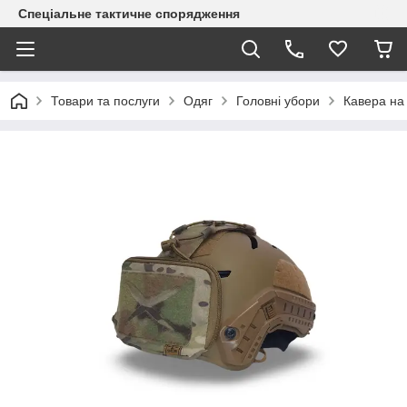
Спеціальне тактичне спорядження
Товари та послуги
Одяг
Головні убори
Кавера на