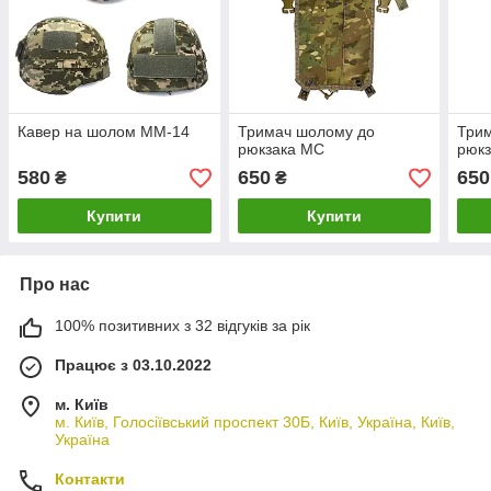
Кавер на шолом MM-14
Тримач шолому до
Три
рюкзака МС
рюкз
580
650
650
₴
₴
Купити
Купити
Про нас
100% позитивних з 32 відгуків за рік
Працює з 03.10.2022
м. Київ
м. Київ, Голосіївський проспект 30Б, Київ, Україна, Київ,
Україна
Контакти