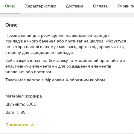
Опис
Характеристики
Доставка
Оплата
Умови п
Опис
Призначений для розміщення на шоломі батареї для
приладів нічного бачення або противаг на шолом. Фіксується
на велкро панелі шолому і має вивід дротів під праву чи ліву
сторону для заряджання приладів.
Кейс закривається на блискавку та має знімний органайзер з
еластичними елементами для розміщення елементів
живлення або противаг.
Також має велкро з фірмовим X-образним вирізом
Матеріал: кордура
Щільність: 500D
Вага, г: 95
Приховати