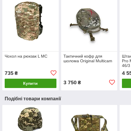
Чохол на рюкзак L MC
Тактичний кофр для
Штан
шолома Original Multicam
Pro 
46/3
50/4
735
4 5
₴
52/6
3 750
₴
Купити
Подібні товари компанії