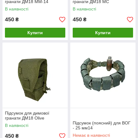
гранати ДМ18 ММ-14
гранати ДМ18 MC
В наявності
В наявності
450
450
₴
₴
Купити
Купити
Підсумок для димової
гранати ДМ18 Olive
Підсумок (поясний) для ВОГ
В наявності
- 25 мм14
450
Немає в наявності
₴