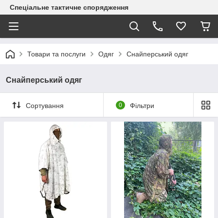
Спеціальне тактичне спорядження
Товари та послуги
Одяг
Снайперський одяг
Снайперський одяг
Сортування
0
Фільтри