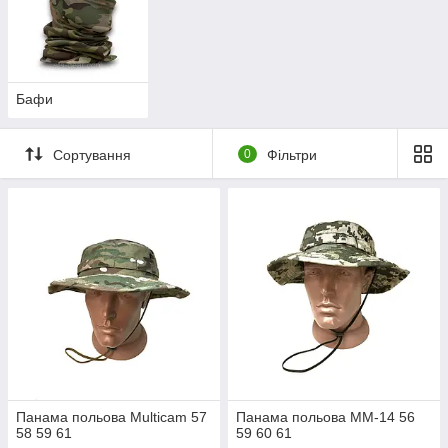
Бафи
Сортування
0
Фільтри
Панама польова Multicam 57
Панама польова ММ-14 56
58 59 61
59 60 61