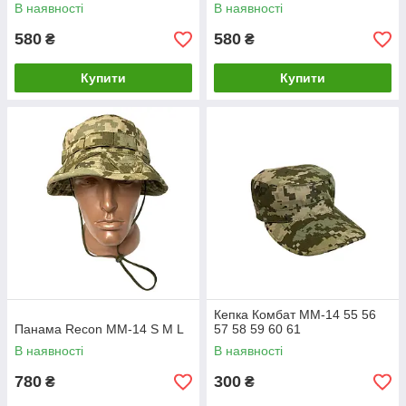
В наявності
В наявності
580
580
₴
₴
Купити
Купити
Кепка Комбат ММ-14 55 56
Панама Recon MM-14 S M L
57 58 59 60 61
В наявності
В наявності
780
300
₴
₴