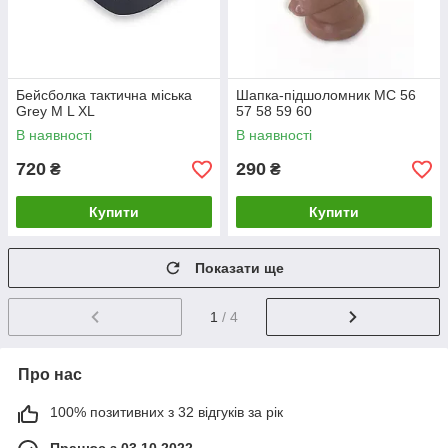
Бейсболка тактична міська
Шапка-підшоломник MC 56
Grey M L XL
57 58 59 60
В наявності
В наявності
720
290
₴
₴
Купити
Купити
Показати ще
1
/ 4
Про нас
100% позитивних з 32 відгуків за рік