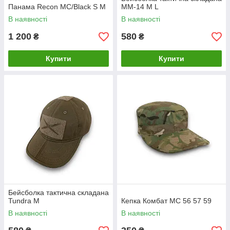
Панама Recon MC/Black S M
ММ-14 M L
В наявності
В наявності
1 200
580
₴
₴
Купити
Купити
Бейсболка тактична складана
Tundra M
Кепка Комбат МС 56 57 59
В наявності
В наявності